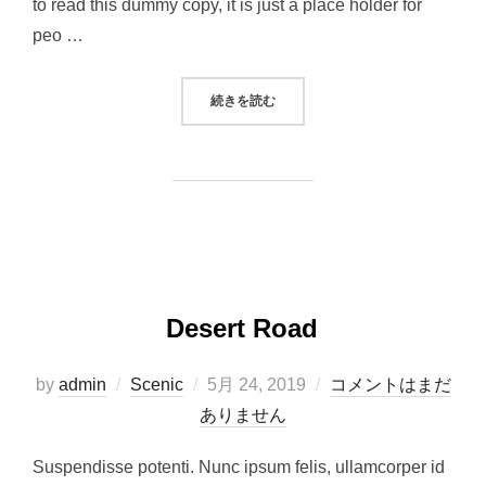
to read this dummy copy, it is just a place holder for
peo …
“POST WITH GALLERY”
続きを読む
Desert Road
投
by
admin
Scenic
5月 24, 2019
コメントはまだ
稿
ありません
日:
Suspendisse potenti. Nunc ipsum felis, ullamcorper id