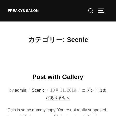
コ
検
ン
FREAKYS SALON
サイドバ
索
テ
対
ン
象:
ツ
カテゴリー:
Scenic
へ
ス
キ
ッ
プ
Post with Gallery
投
by
admin
Scenic
10月 31, 2019
コメントはま
稿
だありません
日:
This is some dummy copy. You’re not really supposed