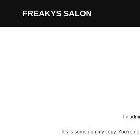
コ
FREAKYS SALON
ン
テ
ン
ツ
へ
ス
キ
ッ
プ
by
adm
This is some dummy copy. You’re not 