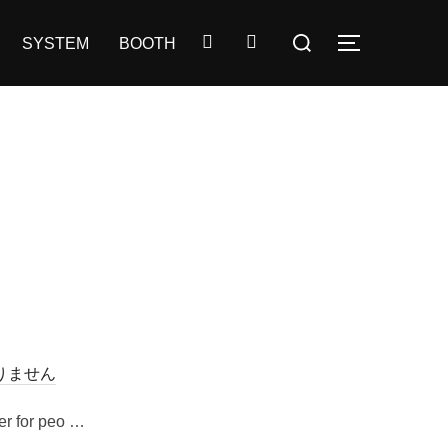
検
SYSTEM
BOOTH
サイドバー
索
対
象:
りません
er for peo …