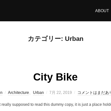
ABOUT
カテゴリー:
Urban
City Bike
投
in
Architecture
、
Urban
7月 22, 2019
コメントはまだあ
稿
really supposed to read this dummy copy, it is just a place hold
日: